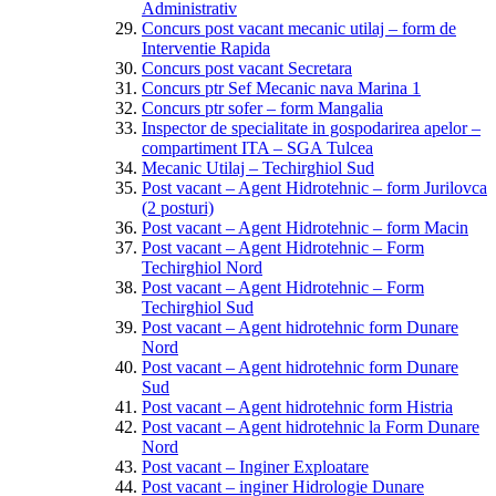
Administrativ
Concurs post vacant mecanic utilaj – form de
Interventie Rapida
Concurs post vacant Secretara
Concurs ptr Sef Mecanic nava Marina 1
Concurs ptr sofer – form Mangalia
Inspector de specialitate in gospodarirea apelor –
compartiment ITA – SGA Tulcea
Mecanic Utilaj – Techirghiol Sud
Post vacant – Agent Hidrotehnic – form Jurilovca
(2 posturi)
Post vacant – Agent Hidrotehnic – form Macin
Post vacant – Agent Hidrotehnic – Form
Techirghiol Nord
Post vacant – Agent Hidrotehnic – Form
Techirghiol Sud
Post vacant – Agent hidrotehnic form Dunare
Nord
Post vacant – Agent hidrotehnic form Dunare
Sud
Post vacant – Agent hidrotehnic form Histria
Post vacant – Agent hidrotehnic la Form Dunare
Nord
Post vacant – Inginer Exploatare
Post vacant – inginer Hidrologie Dunare