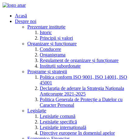
Acasă
Despre noi
Prezentare instituție
Istoric
Principii și valori
Organizare și funcționare
Conducere
Organigrama
Regulament de organizare și funcționare
Instituții subordonate
Programe și strategii
Politica conform ISO 9001, ISO 14001, ISO
45001
Declarația de aderare la Strategia Naționala
Anticorupte 2021-2025
Politica Generala de Protecție a Datelor cu
Caracter Personal
Legislație
Legislație comună
Legislație specifică
Legislație internațională
Directive europene în domeniul apelor
Economico-Financiar