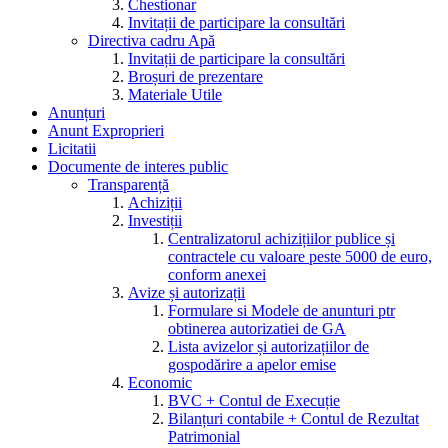
Chestionar
Invitații de participare la consultări
Directiva cadru Apă
Invitații de participare la consultări
Broșuri de prezentare
Materiale Utile
Anunțuri
Anunt Exproprieri
Licitatii
Documente de interes public
Transparență
Achiziții
Investiții
Centralizatorul achizițiilor publice și
contractele cu valoare peste 5000 de euro,
conform anexei
Avize și autorizații
Formulare si Modele de anunturi ptr
obtinerea autorizatiei de GA
Lista avizelor și autorizațiilor de
gospodărire a apelor emise
Economic
BVC + Contul de Execuție
Bilanțuri contabile + Contul de Rezultat
Patrimonial