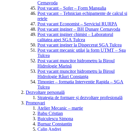
Cernavoda
Post vacant – Sofer – Form Mangalia
Post vacant – Tehnician echipamente de calcul si
retele
Post vacant Economist – Serviciul RURPA
Post vacant inginer – BH Dunare Cernavoda
Post vacant inginer chimist – Laboratorul
calitatea apei SGA Tulcea
Post vacant inginer la Dispecerat SGA Tulcea
Post vacant mecanic utilaj la form UTMT – Sga
Tulcea
Post vacant muncitor hidrometru la Biroul
Hidrologie Marină
Post vacant muncitor hidrometru la Biroul
Hidrologie Râuri Constanța
Timonier – formatia Interventie Rapida – SGA
Tulcea
Dezvoltare personală
Strategia de formare și dezvoltare profesională
Promovari
Atelier Mecanic – martie
Babu Cristian
Buiculescu Simona
Burnaz Constantin
Calin Andrei