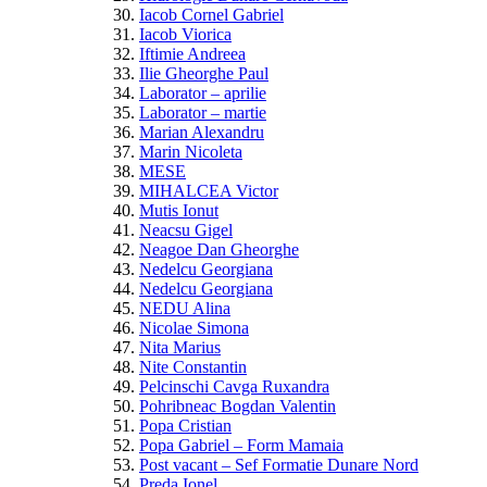
Iacob Cornel Gabriel
Iacob Viorica
Iftimie Andreea
Ilie Gheorghe Paul
Laborator – aprilie
Laborator – martie
Marian Alexandru
Marin Nicoleta
MESE
MIHALCEA Victor
Mutis Ionut
Neacsu Gigel
Neagoe Dan Gheorghe
Nedelcu Georgiana
Nedelcu Georgiana
NEDU Alina
Nicolae Simona
Nita Marius
Nite Constantin
Pelcinschi Cavga Ruxandra
Pohribneac Bogdan Valentin
Popa Cristian
Popa Gabriel – Form Mamaia
Post vacant – Sef Formatie Dunare Nord
Preda Ionel