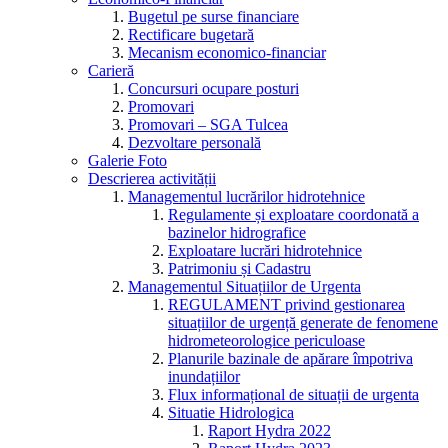
Bugetul pe surse financiare
Rectificare bugetară
Mecanism economico-financiar
Carieră
Concursuri ocupare posturi
Promovari
Promovari – SGA Tulcea
Dezvoltare personală
Galerie Foto
Descrierea activității
Managementul lucrărilor hidrotehnice
Regulamente și exploatare coordonată a
bazinelor hidrografice
Exploatare lucrări hidrotehnice
Patrimoniu și Cadastru
Managementul Situațiilor de Urgenta
REGULAMENT privind gestionarea
situațiilor de urgență generate de fenomene
hidrometeorologice periculoase
Planurile bazinale de apărare împotriva
inundațiilor
Flux informațional de situații de urgenta
Situatie Hidrologica
Raport Hydra 2022