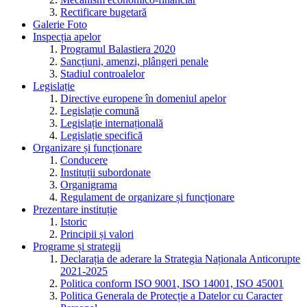
Rectificare bugetară
Galerie Foto
Inspecția apelor
Programul Balastiera 2020
Sancțiuni, amenzi, plângeri penale
Stadiul controalelor
Legislație
Directive europene în domeniul apelor
Legislație comună
Legislație internațională
Legislație specifică
Organizare și funcționare
Conducere
Instituții subordonate
Organigrama
Regulament de organizare și funcționare
Prezentare instituție
Istoric
Principii și valori
Programe și strategii
Declarația de aderare la Strategia Naționala Anticorupte
2021-2025
Politica conform ISO 9001, ISO 14001, ISO 45001
Politica Generala de Protecție a Datelor cu Caracter