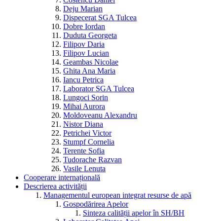
Deju Marian
Dispecerat SGA Tulcea
Dobre Iordan
Duduta Georgeta
Filipov Daria
Filipov Lucian
Geambas Nicolae
Ghita Ana Maria
Iancu Petrica
Laborator SGA Tulcea
Lungoci Sorin
Mihai Aurora
Moldoveanu Alexandru
Nistor Diana
Petrichei Victor
Stumpf Cornelia
Terente Sofia
Tudorache Razvan
Vasile Lenuta
Cooperare internațională
Descrierea activității
Managementul european integrat resurse de apă
Gospodărirea Apelor
Sinteza calității apelor în SH/BH