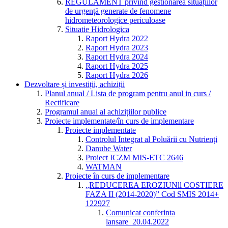
REGULAMENT privind gestionarea situațiilor
de urgență generate de fenomene
hidrometeorologice periculoase
Situatie Hidrologica
Raport Hydra 2022
Raport Hydra 2023
Raport Hydra 2024
Raport Hydra 2025
Raport Hydra 2026
Dezvoltare și investiții, achiziții
Planul anual / Lista de program pentru anul in curs /
Rectificare
Programul anual al achizițiilor publice
Proiecte implementate/în curs de implementare
Proiecte implementate
Controlul Integrat al Poluării cu Nutrienți
Danube Water
Proiect ICZM MIS-ETC 2646
WATMAN
Proiecte în curs de implementare
„REDUCEREA EROZIUNll COSTIERE
FAZA II (2014-2020)” Cod SMIS 2014+
122927
Comunicat conferinta
lansare_20.04.2022