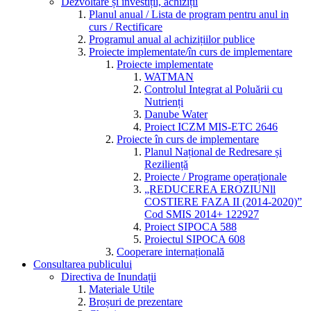
Dezvoltare și investiții, achiziții
Planul anual / Lista de program pentru anul in
curs / Rectificare
Programul anual al achizițiilor publice
Proiecte implementate/în curs de implementare
Proiecte implementate
WATMAN
Controlul Integrat al Poluării cu
Nutrienți
Danube Water
Proiect ICZM MIS-ETC 2646
Proiecte în curs de implementare
Planul Național de Redresare și
Reziliență
Proiecte / Programe operaționale
„REDUCEREA EROZIUNll
COSTIERE FAZA II (2014-2020)”
Cod SMIS 2014+ 122927
Proiect SIPOCA 588
Proiectul SIPOCA 608
Cooperare internațională
Consultarea publicului
Directiva de Inundații
Materiale Utile
Broșuri de prezentare