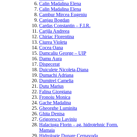
Calin Madalina Elena
Calin Madalina Elena
Cambur Mircea Eugeniu
Canjau Bogdan
Cardas Constantin – F.I.R.
Carjila Andreea
Chiriac Florentina
Ciurea Violeta
Cocea Oana
Damcaliu George – UIP
Damu Aura
Dispecerat
Duiculete Nicoleta-Diana
Dumachi Adriana
Dumitrel Camelia
Dutu Marius
Falina Giorgiana
Fronoiu Monica
Gache Madalina
Gheorghe Luminita
Ghita Denisa
Grigorescu Laviniu
Halaciuga Florin – ag. hidrotehnic Form.
Mamaia
Hidrologie Dunare Cernavoda