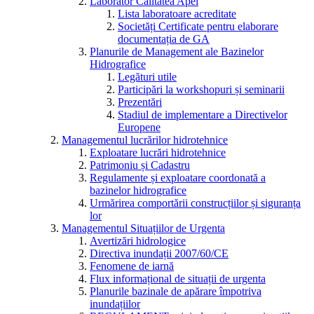
Laborator Calitatea Apei
Lista laboratoare acreditate
Societăți Certificate pentru elaborare
documentația de GA
Planurile de Management ale Bazinelor
Hidrografice
Legături utile
Participări la workshopuri și seminarii
Prezentări
Stadiul de implementare a Directivelor
Europene
Managementul lucrărilor hidrotehnice
Exploatare lucrări hidrotehnice
Patrimoniu și Cadastru
Regulamente și exploatare coordonată a
bazinelor hidrografice
Urmărirea comportării construcțiilor și siguranța
lor
Managementul Situațiilor de Urgenta
Avertizări hidrologice
Directiva inundații 2007/60/CE
Fenomene de iarnă
Flux informațional de situații de urgenta
Planurile bazinale de apărare împotriva
inundațiilor