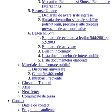
Mecanism Economic si Sinteze Economice
(Marketing)
Resurse Umane
Declarații de avere și de interese
Situația drepturilor salariale stabilite
potrivit legii, precum și alte drepturi
prevazute de acte normative
Legea nr. 544
Rapoarte de evaluare a legilor 544/2001 și
52/2003
Rapoarte de activitate
Buletin informativ
Lista documentelor de interes public
Lista documentelor elaborate
Materiale de informare publică
Discursuri aniversare
Cartea învățătorului
Întrebări Frecvente
Glosar de Termeni
Afișe
Newsletter
Comunicate de presă
Contact
Datele de contact
Program de audiențe