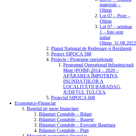
materiale –
Olimp
Lot 07 – Poze –
Olimp
Lot 07 – seminar
1 – foto sem
initial
Olimp_31.08.2022
Planul Național de Redresare și Reziliență
Proiect SIPOCA 588
Proiecte / Programe operaționale
Programul Operațional Infrastructură
Mare (POIM) 2014 – 2020 –
APĂRAREA ÎMPOTRIVA
INUNDAȚIILOR A
LOCALITĂȚII BABADAG,
JUDEȚUL TULCEA
Proiectul SIPOCA 608
Economico-Financiar
Bugetul pe surse financiare
Bilanturi Contabile – Bilant
Bilanturi Contabile – Bugete
Bilanturi Contabile – Executie Bugetara
Bilanturi Contabile – Plati
Mecanism economico-financiar