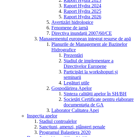
Raport Hydra 2023
Raport Hydra 2024
Raport Hydra 2025
Raport Hydra 2026
Avertizări hidrologice
Fenomene de iarnă
Directiva inundații 2007/60/CE
Managementul european integrat resurse de apă
Planurile de Management ale Bazinelor
Hidrografice
Prezentări
Stadiul de implementare a
Directivelor Europene
Participări la workshopuri și
seminarii
Legături utile
Gospodărirea Apelor
Sinteza calității apelor în SH/BH
Societăți Certificate pentru elaborare
documentația de GA
Laborator Calitatea Apei
Inspecția apelor
Stadiul controalelor
Sancțiuni, amenzi, plângeri penale
Programul Balastiera 2020