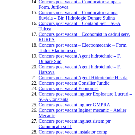
Concurs post vacant – Conducator salupa –
Form. Jurilovca
Concurs post vacant – Conducator salupa
fluviala – Bir. Hidrologie Dunare Sulina
Concurs post vacant – Contabil Sef – SGA
Tulcea
Concurs post vacant – Economist in cadrul serv.
RURPA
Concurs post vacant – Electromecanic – Form.
Tudor Vladimirescu
Concurs post vacant Agent hidrotehnic – F.
Dunare Sud
Concurs post vacant Agent hidrotehnic – F.
Harsova
Concurs post vacant Agent Hidrotehnic Histria
Concurs post vacant Consilier Juridic
Concurs post vacant Economist
Concurs post vacant inginer Exploatare Lucrari –
SGA Constanta
Concurs post vacant inginer GMPRA
Concurs post vacant Inginer mecanic – Atelier
Mecanic
Concurs post vacant inginet sistem ptr
Comunicatii si IT
Concurs post vacant instalator comp