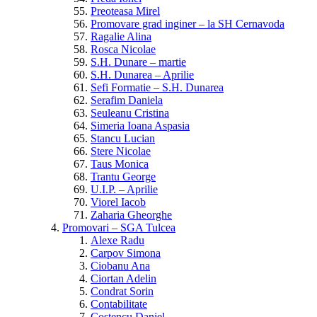
Preoteasa Mirel
Promovare grad inginer – la SH Cernavoda
Ragalie Alina
Rosca Nicolae
S.H. Dunare – martie
S.H. Dunarea – Aprilie
Sefi Formatie – S.H. Dunarea
Serafim Daniela
Seuleanu Cristina
Simeria Ioana Aspasia
Stancu Lucian
Stere Nicolae
Taus Monica
Trantu George
U.I.P. – Aprilie
Viorel Iacob
Zaharia Gheorghe
Promovari – SGA Tulcea
Alexe Radu
Carpov Simona
Ciobanu Ana
Ciortan Adelin
Condrat Sorin
Contabilitate
Costencu Daniel